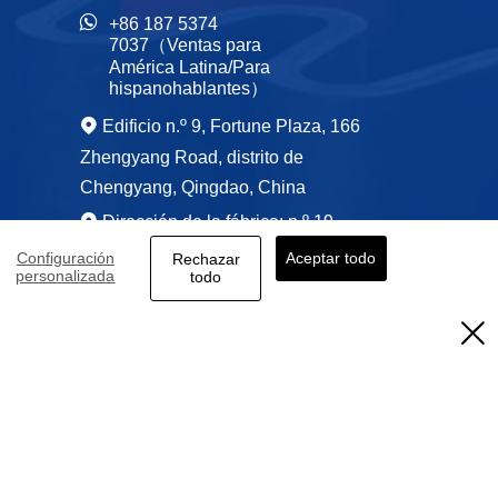

+86 187 5374 
7037（Ventas para 
América Latina/Para 
hispanohablantes）
Edificio n.º 9, Fortune Plaza, 166

Zhengyang Road, distrito de
Chengyang, Qingdao, China
Dirección de la fábrica: n.º 19

Haikang Road, parque industrial
Configuración
Aceptar todo
Rechazar
personalizada
todo
Greencity, ciudad de Haiyang,
provincia de Shandong, China

Política de privacidad