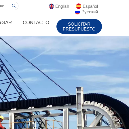
English
Español

Русский
RGAR
CONTACTO
SOLICITAR
PRESUPUESTO
