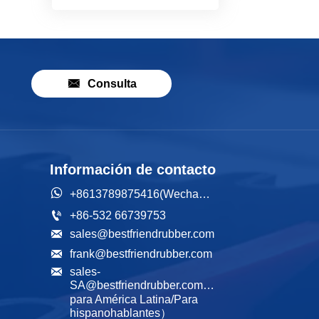

Consulta
Información de contacto

+8613789875416(Wechat/WhatsApp)

+86-532 66739753

sales@bestfriendrubber.com

frank@bestfriendrubber.com

sales-
SA@bestfriendrubber.com（Ventas 
para América Latina/Para 
hispanohablantes）