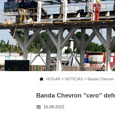
Ver más

HOGAR
>
NOTICIAS
>
Banda Chevron "
Banda Chevron "cero" def

16-09-2022