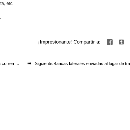
a, etc.
;
¡Impresionante! Compartir a:



trada en Europa
Siguiente:
Bandas laterales enviadas al lugar de trabajo en Japón