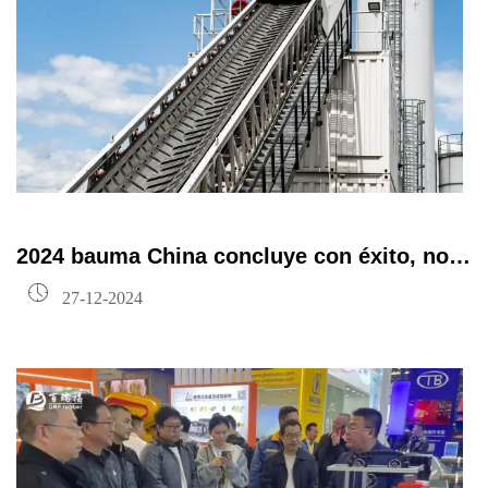
2024 bauma China concluye con éxito, nos
vemos en bauma Munich 2025

27-12-2024