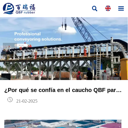




¿Por qué se confía en el caucho QBF para
las correas laterales en pendientes

21-02-2025
pronunciadas?