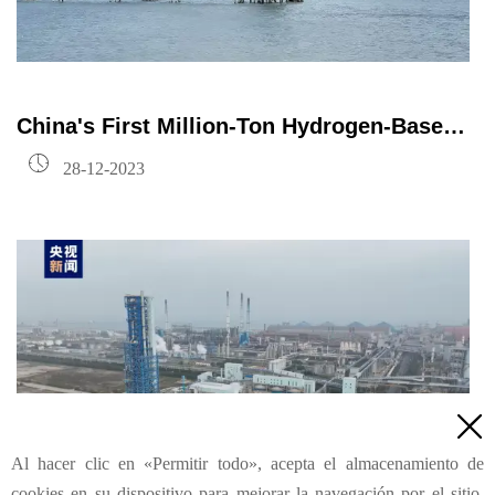
China's First Million-Ton Hydrogen-Based
Shaft Furnace was Successfully Ignited

28-12-2023
and Put into Production. QBF is Equipped
with the 112-Meter Vertical Lifting Sidewall
Conveyor Belt with the Highest Conveying
Height in China!

Al hacer clic en «Permitir todo», acepta el almacenamiento de
cookies en su dispositivo para mejorar la navegación por el sitio,